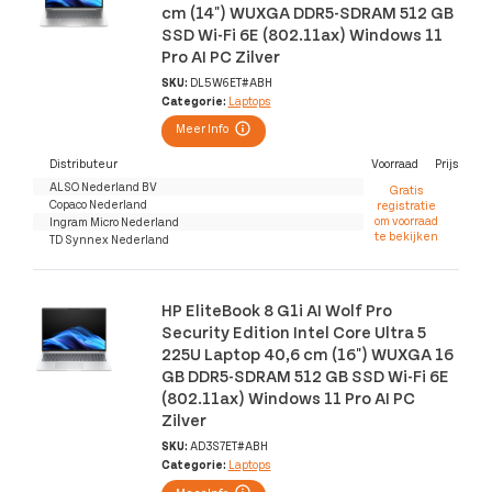
cm (14") WUXGA DDR5-SDRAM 512 GB
SSD Wi-Fi 6E (802.11ax) Windows 11
Pro AI PC Zilver
SKU:
DL5W6ET#ABH
Categorie:
Laptops
Meer Info
Distributeur
Voorraad
Prijs
ALSO Nederland BV
Gratis
Copaco Nederland
registratie
om voorraad
Ingram Micro Nederland
te bekijken
TD Synnex Nederland
HP EliteBook 8 G1i AI Wolf Pro
Security Edition Intel Core Ultra 5
225U Laptop 40,6 cm (16") WUXGA 16
GB DDR5-SDRAM 512 GB SSD Wi-Fi 6E
(802.11ax) Windows 11 Pro AI PC
Zilver
SKU:
AD3S7ET#ABH
Categorie:
Laptops