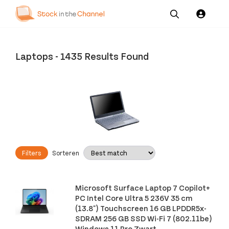
Our
Channel News and
About
Pricing
Services
Resources
Us
Laptops
-
1435 Results Found
Filters
Sorteren
Microsoft Surface Laptop 7 Copilot+
PC Intel Core Ultra 5 236V 35 cm
(13.8") Touchscreen 16 GB LPDDR5x-
SDRAM 256 GB SSD Wi-Fi 7 (802.11be)
Windows 11 Pro Zwart