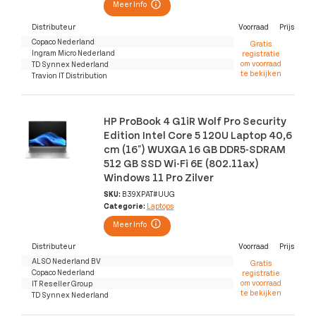
Meer Info
Distributeur
Voorraad
Prijs
Copaco Nederland
Gratis
Ingram Micro Nederland
registratie
om voorraad
TD Synnex Nederland
te bekijken
Travion IT Distribution
HP ProBook 4 G1iR Wolf Pro Security
Edition Intel Core 5 120U Laptop 40,6
cm (16") WUXGA 16 GB DDR5-SDRAM
512 GB SSD Wi-Fi 6E (802.11ax)
Windows 11 Pro Zilver
SKU:
B39XPAT#UUG
Categorie:
Laptops
Meer Info
Distributeur
Voorraad
Prijs
ALSO Nederland BV
Gratis
Copaco Nederland
registratie
om voorraad
IT Reseller Group
te bekijken
TD Synnex Nederland