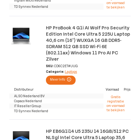
Ingram Micro Nederland
om voorraad
TD Synnex Nederland
te bekijken
HP ProBook 4 G1i AI Wolf Pro Security
Edition Intel Core Ultra 5 225U Laptop
40,6 cm (16") WUXGA 16 GB DDR5-
SDRAM 512 GB SSD Wi-Fi 6E
(802.11ax) Windows 11 Pro AI PC
Zilver
SKU:
CD6C2ET#UUG
Categorie:
Laptops
Meer Info
Distributeur
Voorraad
Prijs
ALSO Nederland BV
Gratis
Copaco Nederland
registratie
om voorraad
IT Reseller Group
te bekijken
TD Synnex Nederland
HP EB6G1i14 U5 235U 14 16GB/512 PC
NLSgl Intel Core Ultra 5 Laptop 35,6