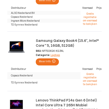
Meer Info
Distributeur
Voorraad
Prijs
ALSO Nederland BV
Gratis
Copaco Nederland
registratie
om voorraad
Ingram Micro Nederland
te bekijken
TD Synnex Nederland
Samsung Galaxy Book4 (15.6", Intel®
Core™ 5, 16GB, 512GB)
SKU:
NP750XGK-KG3NL
Categorie:
Laptops
Meer Info
Distributeur
Voorraad
Prijs
Gratis
Copaco Nederland
registratie
om voorraad
TD Synnex Nederland
te bekijken
Lenovo ThinkPad P14s Gen 6 (Intel)
Intel Core Ultra 7 265H Mobiel