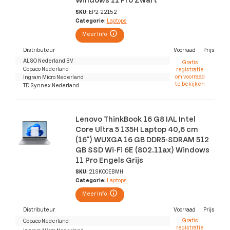
SKU:
EP2-22152
Categorie:
Laptops
Meer Info
Distributeur
Voorraad
Prijs
ALSO Nederland BV
Gratis
Copaco Nederland
registratie
om voorraad
Ingram Micro Nederland
te bekijken
TD Synnex Nederland
Lenovo ThinkBook 16 G8 IAL Intel
Core Ultra 5 135H Laptop 40,6 cm
(16") WUXGA 16 GB DDR5-SDRAM 512
GB SSD Wi-Fi 6E (802.11ax) Windows
11 Pro Engels Grijs
SKU:
21SK00EBMH
Categorie:
Laptops
Meer Info
Distributeur
Voorraad
Prijs
Gratis
Copaco Nederland
registratie