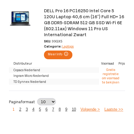
DELL Pro 16 PC16250 Intel Core 5
120U Laptop 40,6 cm (16") Full HD+ 16
GB DDR5-SDRAM 512 GB SSD Wi-Fi 6E
(802.11ax) Windows 11 Pro US
International Zwart
SKU:
99GX5
Categorie:
Laptops
Meer Info
Distributeur
Voorraad
Prijs
Gratis
Copaco Nederland
registratie
Ingram Micro Nederland
om voorraad
TD Synnex Nederland
te bekijken
Paginaformaat
1
2
3
4
5
6
7
8
9
10
Volgende >
Laatste >>