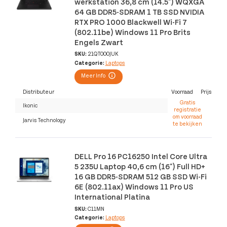
werkstation 36,8 cm (14.5") WQXGA
64 GB DDR5-SDRAM 1 TB SSD NVIDIA
RTX PRO 1000 Blackwell Wi-Fi 7
(802.11be) Windows 11 Pro Brits
Engels Zwart
SKU:
21QT000JUK
Categorie:
Laptops
Meer Info
Distributeur
Voorraad
Prijs
Gratis
Ikonic
registratie
om voorraad
Jarvis Technology
te bekijken
DELL Pro 16 PC16250 Intel Core Ultra
5 235U Laptop 40,6 cm (16") Full HD+
16 GB DDR5-SDRAM 512 GB SSD Wi-Fi
6E (802.11ax) Windows 11 Pro US
International Platina
SKU:
C11MN
Categorie:
Laptops