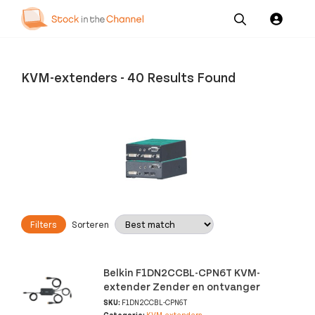
Our
Channel News and
About
Pricing
Services
Resources
Us
KVM-extenders
-
40 Results Found
Filters
Sorteren
Belkin F1DN2CCBL-CPN6T KVM-
extender Zender en ontvanger
SKU:
F1DN2CCBL-CPN6T
Categorie:
KVM-extenders