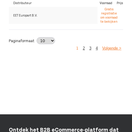
Distributeur
Voorraad
Prijs
Gratis
registratie
EET Europart B.V.
om voorraad
te bekijken
Paginaformaat
1
2
3
4
Volgende >
Ontdek het B2B eCommerce-platform dat