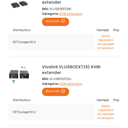
extender
SKU:
VLUSB3EXT100
Categorie:
KVM-extenders
Meer Info
Distributeur
Voorraad
Prijs
Gratis
registratie
EET Europart B.V.
om voorraad
te bekijken
Vivolink VLUSBCEXT151 KVM-
extender
SKU:
VLUSBCEXT151
Categorie:
KVM-extenders
Meer Info
Distributeur
Voorraad
Prijs
Gratis
registratie
EET Europart B.V.
om voorraad
te bekijken