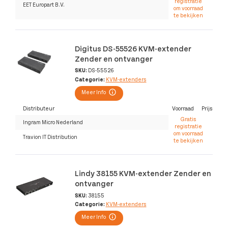
registratie
EET Europart B.V.
om voorraad
te bekijken
Digitus DS-55526 KVM-extender
Zender en ontvanger
SKU:
DS-55526
Categorie:
KVM-extenders
Meer Info
Distributeur
Voorraad
Prijs
Gratis
Ingram Micro Nederland
registratie
om voorraad
Travion IT Distribution
te bekijken
Lindy 38155 KVM-extender Zender en
ontvanger
SKU:
38155
Categorie:
KVM-extenders
Meer Info