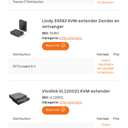
Travion IT Distribution
te bekijken
Lindy 39383 KVM-extender Zender en
ontvanger
SKU:
39383
Categorie:
KVM-extenders
Meer Info
Distributeur
Voorraad
Prijs
Gratis
registratie
EET Europart B.V.
om voorraad
te bekijken
Vivolink VL120021 KVM-extender
SKU:
VL120021
Categorie:
KVM-extenders
Meer Info
Distributeur
Voorraad
Prijs
Gratis