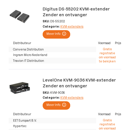
Digitus DS-55202 KVM-extender
Zender en ontvanger
SKU:
DS-55202
Categorie:
KVM-extenders
Meer Info
Distributeur
Voorraad
Prijs
Gratis
Convena Distribution
registratie
Ingram Micro Nederland
om voorraad
Travion IT Distribution
te bekijken
LevelOne KVM-9036 KVM-extender
Zender en ontvanger
SKU:
KVM-9036
Categorie:
KVM-extenders
Meer Info
Distributeur
Voorraad
Prijs
Gratis
EET Europart B.V.
registratie
Hypertec
om voorraad