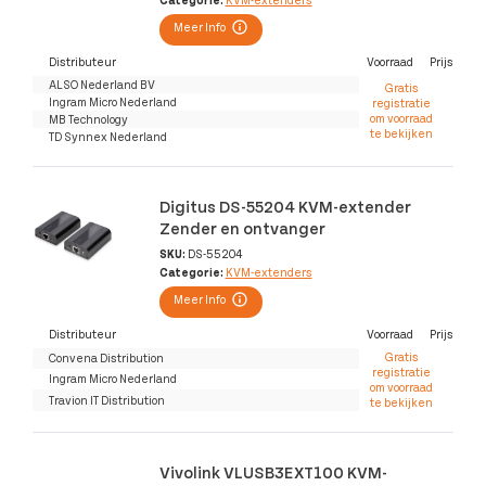
Meer Info
Distributeur
Voorraad
Prijs
ALSO Nederland BV
Gratis
Ingram Micro Nederland
registratie
om voorraad
MB Technology
te bekijken
TD Synnex Nederland
Digitus DS-55204 KVM-extender
Zender en ontvanger
SKU:
DS-55204
Categorie:
KVM-extenders
Meer Info
Distributeur
Voorraad
Prijs
Gratis
Convena Distribution
registratie
Ingram Micro Nederland
om voorraad
Travion IT Distribution
te bekijken
Vivolink VLUSB3EXT100 KVM-